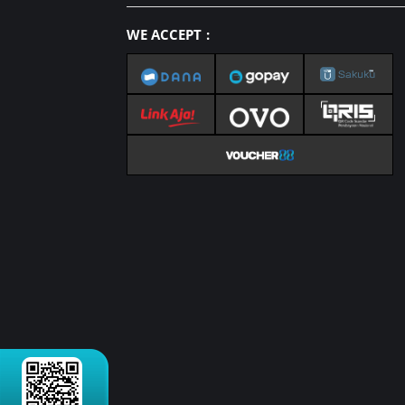
WE ACCEPT :