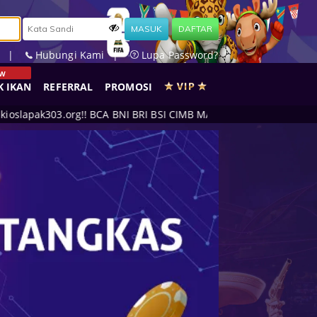
MASUK
at |
Hubungi Kami |
Lupa Password?
W
K IKAN
REFERRAL
PROMOSI
slapak303.org!! BCA BNI BRI BSI CIMB MANDIRI MAYBANK MEGA