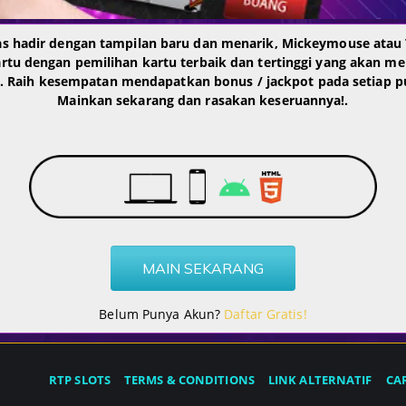
s hadir dengan tampilan baru dan menarik, Mickeymouse atau
artu dengan pemilihan kartu terbaik dan tertinggi yang akan 
. Raih kesempatan mendapatkan bonus / jackpot pada setiap pu
Mainkan sekarang dan rasakan keseruannya!.
MAIN SEKARANG
Belum Punya Akun?
Daftar Gratis!
RTP SLOTS
TERMS & CONDITIONS
LINK ALTERNATIF
CA