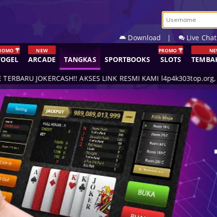
Download |
Live Ch
ROMO
NEW
PROMO
NE
TOGEL
ARCADE
TANGKAS
SPORTBOOKS
SLOTS
TEMBA
ARU JOKERCASH!! AKSES LINK RESMI KAMI l4p4k303top.org, kio