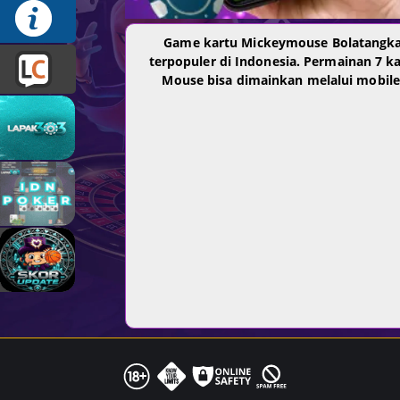
INFO
Game kartu Mickeymouse Bolatangka
terpopuler di Indonesia. Permainan 7 k
LAPAK303
LIVE
Mouse bisa dimainkan melalui mobile
CHAT