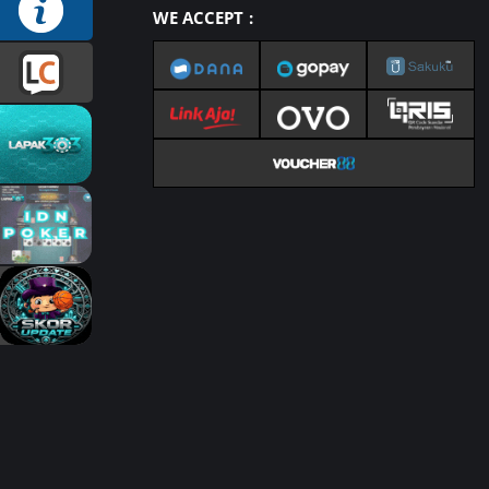
INFO
WE ACCEPT :
LAPAK303
LIVE
CHAT