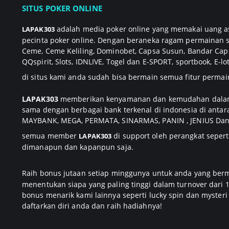
SITUS POKER ONLINE
adalah media poker online yang memakai uang as
LAPAK303
pecinta poker online. Dengan beraneka ragam permainan s
Ceme, Ceme Keliling, Dominobet, Capsa Susun, Bandar Caps
QQspirit, Slots, IDNLIVE, Togel dan E-SPORT, sportbook, E
di situs kami anda sudah bisa bermain semua fitur perma
LAPAK303
memberikan kenyamanan dan kemudahan dalam s
sama dengan berbagai bank terkenal di indonesia di antar
MAYBANK, MEGA, PERMATA, SINARMAS, PANIN , JENIUS Dan
semua member
di support oleh perangkat seper
LAPAK303
dimanapun dan kapanpun saja.
Raih bonus jutaan setiap minggunya untuk anda yang be
menentukan siapa yang paling tinggi dalam turnover dari 1
bonus menarik kami lainnya seperti lucky spin dan mysteri
daftarkan diri anda dan raih hadiahnya!