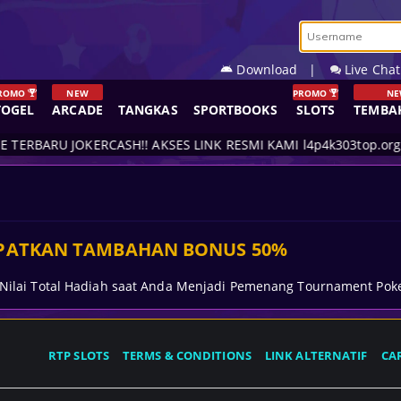
Download |
Live Ch
ROMO
NEW
PROMO
NE
TOGEL
ARCADE
TANGKAS
SPORTBOOKS
SLOTS
TEMBA
RBARU JOKERCASH!! AKSES LINK RESMI KAMI l4p4k303top.org, 
PATKAN TAMBAHAN BONUS 50%
ilai Total Hadiah saat Anda Menjadi Pemenang Tournament Pok
RTP SLOTS
TERMS & CONDITIONS
LINK ALTERNATIF
CA