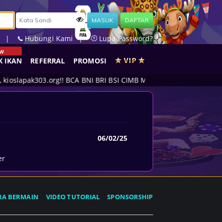
MASUK
at |
Hubungi Kami |
Lupa Password?
W
K IKAN
REFERRAL
PROMOSI
kioslapak303.org!! BCA BNI BRI BSI CIMB MANDIRI MAYBANK M
06/02/25
er
RA BERMAIN
VIDEO TUTORIAL
SPONSORSHIP